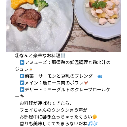
③なんと豪華なお料理
アミューズ：那須鶏の低温調理と鶏出汁の
ジュレ
前菜：サーモンと豆乳のブレンダー
メイン：鹿ロース肉のポワレ
デザート：ヨーグルトのクレープロールケ
ーキ
お料理が運ばれてきたら、
フェイちゃんのクンクン言う声が
お部屋中に響き立っちゃったくらい
香りも美味しくてたまらないだね