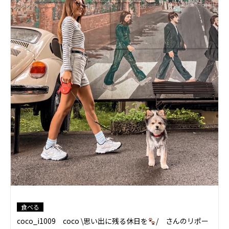
食べる
coco_i1009 coco \思い出に残る休日を
/ さんのリポー