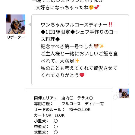
大好きになっちゃったね
ワンちゃんフルコースディナー
◆1日1組限定◆シェフ手作りのコー
ス料理◆
記念すべき第一号でした
ご主人様と一緒においしいご飯を食
べれて、大満足
私のことも考えてくれて贅沢させて
くれてありがとう
同伴エリア：
店内〇 テラス〇
専用ご飯：
フルコース ディナー有
リードのルール：
椅子の上OK
カートOK 床OK
小型犬：
〇
中型犬：
〇
大型犬：
〇